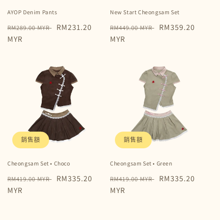
AYOP Denim Pants
New Start Cheongsam Set
定
售
RM231.20
定
售
RM359.20
RM289.00 MYR
RM449.00 MYR
價
MYR
價
價
MYR
價
銷售額
銷售額
Cheongsam Set • Choco
Cheongsam Set • Green
定
售
RM335.20
定
售
RM335.20
RM419.00 MYR
RM419.00 MYR
價
MYR
價
價
MYR
價