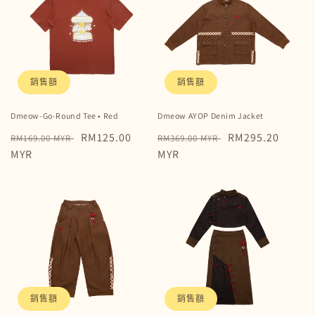
銷售額
銷售額
Dmeow-Go-Round Tee • Red
Dmeow AYOP Denim Jacket
定
售
RM125.00
定
售
RM295.20
RM169.00 MYR
RM369.00 MYR
價
MYR
價
價
MYR
價
銷售額
銷售額