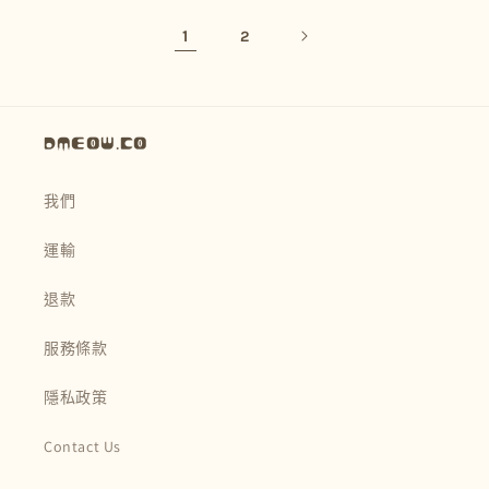
1
2
Dmeow.co
我們
運輸
退款
服務條款
隱私政策
Contact Us